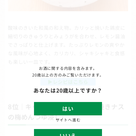
酸味のきいた和風の和え物。カリッと焼いた鶏皮に
細切りのきゅうりとみょうがを合わせ、レモン醤油
でさっぱりと仕上げます。たっぷりレモンの爽やか
な風味が心地よく、カリカリ、シャキシャキと食感
も楽しい一皿です。
お酒に関する内容を含みます。
20歳以上の方のみご覧いただけます。
▶
レシピはこちら
あなたは20歳以上ですか？
8位｜キャンプにもおすすめ「焼きナス
はい
の梅めんつゆ浸し」
サイトへ進む
いいえ