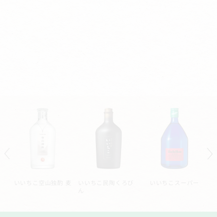
ー
いいちこシルエット
いいちこ深薫
いいちこ長期熟成貯
蔵酒