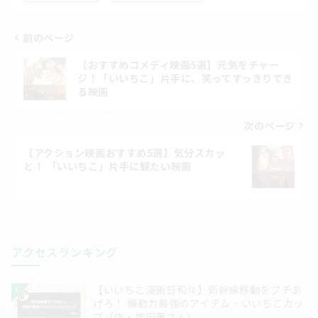
前のページ
投
【おすすめコメディ映画5選】元気をチャー
稿
ジ！「いいちこ」片手に、笑ってすっきりでき
る映画
ナ
ビ
次のページ
ゲ
【アクション映画おすすめ5選】気分スカッ
と！ 「いいちこ」片手に観たい映画
ー
シ
ョ
ン
アクセスランキング