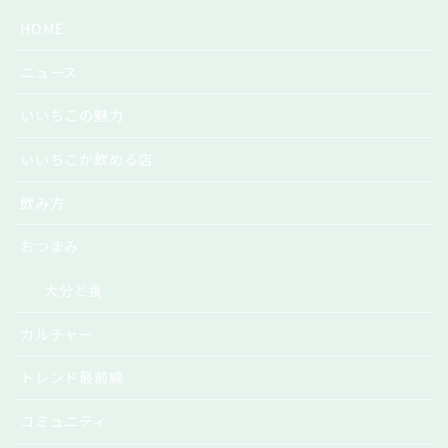
HOME
ニュース
いいちこの魅力
いいちこが飲める店
飲み方
おつまみ
大分と食
カルチャー
トレンド最前線
コミュニティ