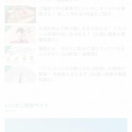
いいちこ特設サイト