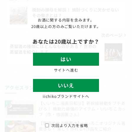
投
焼酎の酵母を解説！ 焼酎づくりに欠かせない
稿
その働きとは？
お酒に関する内容を含みます。
ナ
20歳以上の方のみご覧いただけます。
ビ
次のページ
あなたは20歳以上ですか？
ゲ
蒸留酒の種類にはどんなものがある？ 世界の
蒸留酒を紹介します
ー
はい
シ
サイトへ進む
ョ
いいえ
ン
アクセスランキング
iichikoブランドサイトへ
次回より入力を省略