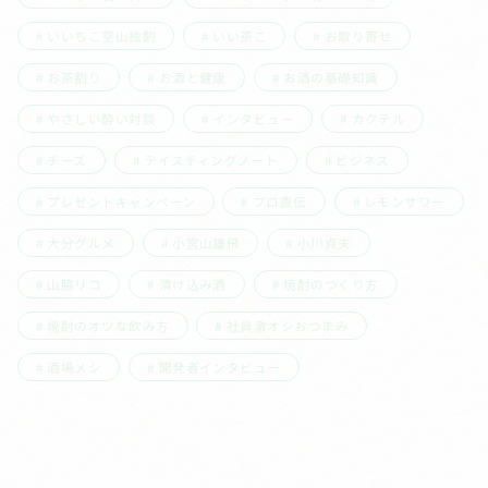
いいちこ空山独酌
いい茶こ
お取り寄せ
お茶割り
お酒と健康
お酒の基礎知識
やさしい酔い対談
インタビュー
カクテル
チーズ
テイスティングノート
ビジネス
プレゼントキャンペーン
プロ直伝
レモンサワー
大分グルメ
小宮山雄飛
小川貞夫
山脇リコ
漬け込み酒
焼酎のつくり方
焼酎のオツな飲み方
社員激オシおつまみ
酒場メシ
開発者インタビュー