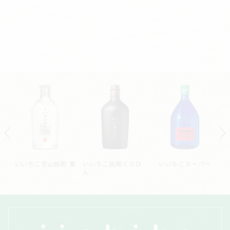
ー
いいちこシルエット
いいちこ深薫
いいちこ長期熟成貯
蔵酒