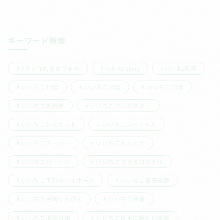
キーワード検索
5分で作れるおつまみ
iichiko story
iichiko彩天
いいちこ12度
いいちこ20度
いいちこ25度
いいちこの科学
いいちこアンバサダー
いいちこシルエット
いいちこスペシャル
いいちこスーパー
いいちこトリビア
いいちこパーソン
いいちこフラスコボトル
いいちこ下町のハイボール
いいちこ日田全麹
いいちこ民陶くろびん
いいちこ深薫
いいちこ漫画日和
いいちこ片手に観たい映画