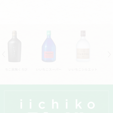
ー
いいちこシルエット
いいちこ深薫
いいちこ長期熟成貯
蔵酒