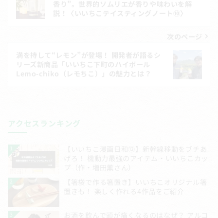
稿
香り”。世界的ソムリエが香りや味わいを解
説！〈いいちこテイスティングノート⑩〉
ナ
ビ
次のページ
ゲ
満を持して“レモン”が登場！ 開発者が語るシ
リーズ新商品「いいちこ下町のハイボール
ー
Lemo-chiko（レモちこ）」の魅力とは？
シ
ョ
ン
アクセスランキング