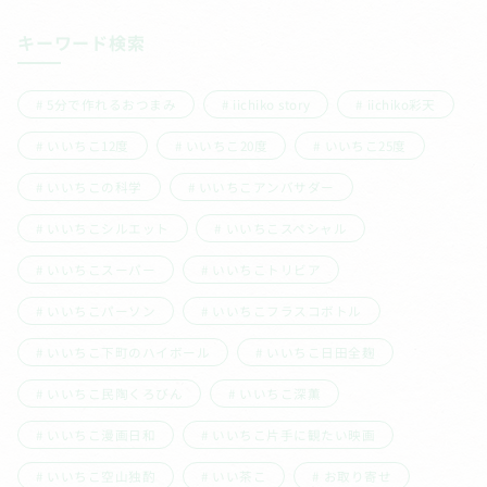
キーワード検索
5分で作れるおつまみ
iichiko story
iichiko彩天
いいちこ12度
いいちこ20度
いいちこ25度
いいちこの科学
いいちこアンバサダー
いいちこシルエット
いいちこスペシャル
いいちこスーパー
いいちこトリビア
いいちこパーソン
いいちこフラスコボトル
いいちこ下町のハイボール
いいちこ日田全麹
いいちこ民陶くろびん
いいちこ深薫
いいちこ漫画日和
いいちこ片手に観たい映画
いいちこ空山独酌
いい茶こ
お取り寄せ