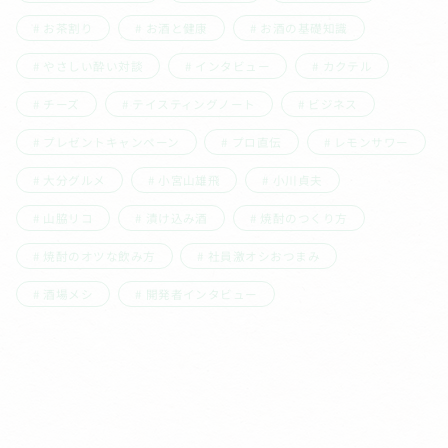
お茶割り
お酒と健康
お酒の基礎知識
やさしい酔い対談
インタビュー
カクテル
チーズ
テイスティングノート
ビジネス
プレゼントキャンペーン
プロ直伝
レモンサワー
大分グルメ
小宮山雄飛
小川貞夫
山脇リコ
漬け込み酒
焼酎のつくり方
焼酎のオツな飲み方
社員激オシおつまみ
酒場メシ
開発者インタビュー