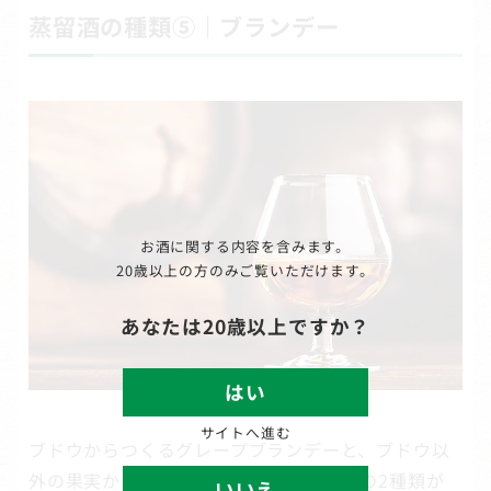
蒸留酒の種類⑤｜ブランデー
お酒に関する内容を含みます。
20歳以上の方のみご覧いただけます。
あなたは20歳以上ですか？
はい
サイトへ進む
ブドウからつくるグレープブランデーと、ブドウ以
外の果実からつくるフルーツブランデーの2種類が
いいえ