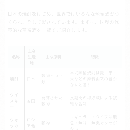
日本の焼酎をはじめ、世界ではいろんな蒸留酒がつ
くられ、そして愛されています。まずは、世界の代
表的な蒸留酒を一覧でご紹介します。
主な
名称
生産
主な原料
特徴
地
単式蒸留焼酎は麦・芋・
穀物・いも
焼酎
日本
米などの原料由来の豊か
類
な味と香り
ウイ
発芽させた
長期間の樽貯蔵による複
スキ
各国
穀物
雑な香味
ー
レギュラー・タイプは無
ウォ
ロシ
穀物
色・無味・無臭でクセが
ッカ
ア他
ない