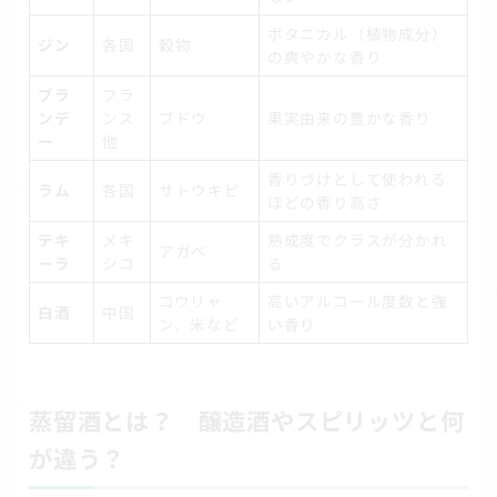
ボタニカル（植物成分）
ジン
各国
穀物
の爽やかな香り
ブラ
フラ
ンデ
ンス
ブドウ
果実由来の豊かな香り
ー
他
香りづけとして使われる
ラム
各国
サトウキビ
ほどの香り高さ
テキ
メキ
熟成度でクラスが分かれ
アガベ
ーラ
シコ
る
コウリャ
高いアルコール度数と強
白酒
中国
ン、米など
い香り
蒸留酒とは？ 醸造酒やスピリッツと何
が違う？