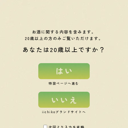
お酒に関する内容を含みます。
20歳以上の方のみご覧いただけます。
あなたは20歳以上ですか？
特設ページへ進む
iichikoブランドサイトへ
次回より入力を省略