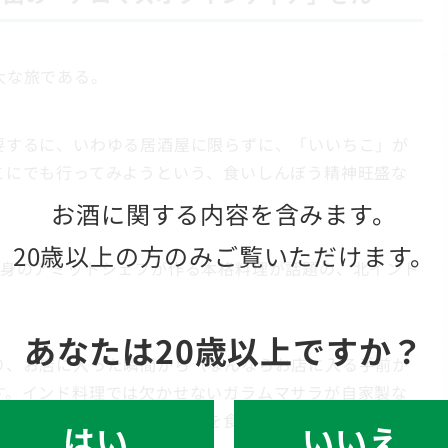
大な旅である。
要するに、いわゆる居酒屋に限らずに、「いいちこ」が
こにでも行ってみようという、食いしんぼう精神旺盛な
お酒に関する内容を含みます。
20歳以上の方のみご覧いただけます。
出身のアミットシェフが作る本格料理が話題の、北インド
あなたは20歳以上ですか？
り、お店に入った瞬間から（なんならお店に入る手前か
す。インド料理では欠かせないガラムマサラが自家製な
スを使い分けているので、何を食べても新鮮な香りで飽き
いいえ
はい