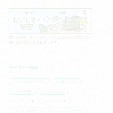
原料の大麦から「いいちこ」になるまでの製造工程や
職人たちの想いをご紹介します！
キーワード検索
5分で作れるおつまみ
iichiko story
iichiko彩天
いいちこ12度
いいちこ20度
いいちこ25度
いいちこの科学
いいちこアンバサダー