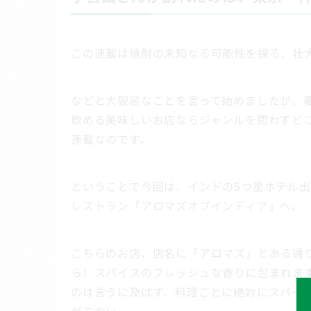
この連載は焼酎の未知なる可能性を探る、壮
などと大袈裟なことを言って始めましたが、
飲める美味しいお店ならジャンルを問わずど
連載なのです。
ということで今回は、インドの5つ星ホテル
レストラン「アロマズオブインディア」へ。
こちらのお店、店名に「アロマズ」とある通
ら）スパイスのフレッシュな香りに包まれま
のは言うに及ばず、料理ごとに絶妙にスパイ