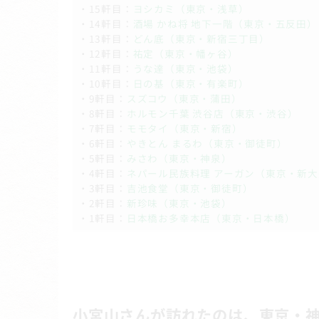
・15軒目：
ヨシカミ（東京・浅草）
・14軒目：
酒場 かね将 地下一階（東京・五反田）
・13軒目：
どん底（東京・新宿三丁目）
・12軒目：
祐定（東京・幡ヶ谷）
・11軒目：
うな達（東京・池袋）
・10軒目：
日の基（東京・有楽町）
・9軒目：
スズコウ（東京・蒲田）
・8軒目：
ホルモン千葉 渋谷店（東京・渋谷）
・7軒目：
モモタイ（東京・新宿）
・6軒目：
やきとん まるわ（東京・御徒町）
・5軒目：
みさわ（東京・神泉）
・4軒目：
ネパール民族料理 アーガン（東京・新
・3軒目：
吉池食堂（東京・御徒町）
・2軒目：
新珍味（東京・池袋）
・1軒目：
日本橋お多幸本店（東京・日本橋）
小宮山さんが訪れたのは、東京・