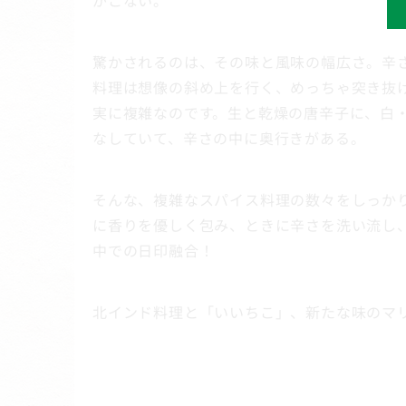
がこない。
驚かされるのは、その味と風味の幅広さ。辛
料理は想像の斜め上を行く、めっちゃ突き抜
実に複雑なのです。生と乾燥の唐辛子に、白
なしていて、辛さの中に奥行きがある。
そんな、複雑なスパイス料理の数々をしっか
に香りを優しく包み、ときに辛さを洗い流し
中での日印融合！
北インド料理と「いいちこ」、新たな味のマ