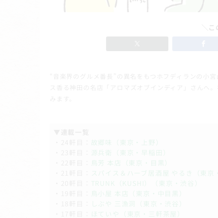
＼こ
“音楽界のグルメ番長”の異名をもつホフディランの小
ス香る神田の名店「アロマズオブインディア」さんへ。
みます。
▼連載一覧
・24軒目：
故郷味（東京・上野）
・23軒目：
源兵衛（東京・早稲田）
・22軒目：
鳥芳 本店（東京・目黒）
・21軒目：
スパイス＆ハーブ居酒屋 やるき（東京
・20軒目：
TRUNK（KUSHI）（東京・渋谷）
・19軒目：
鳥小屋 本店（東京・中目黒）
・18軒目：
しぶや 三漁洞（東京・渋谷）
・17軒目：
ほていや（東京・三軒茶屋）