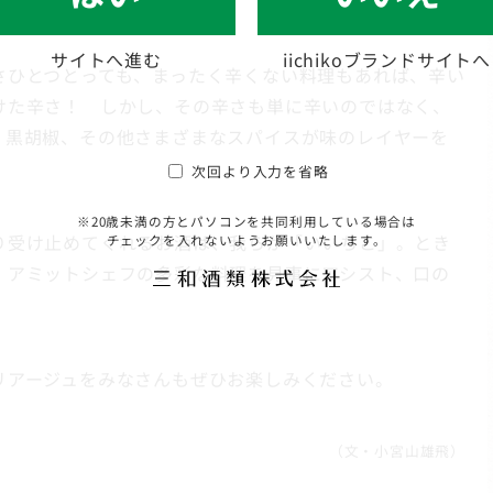
サイトへ進む
iichikoブランドサイトへ
さひとつとっても、まったく辛くない料理もあれば、辛い
けた辛さ！ しかし、その辛さも単に辛いのではなく、
・黒胡椒、その他さまざまなスパイスが味のレイヤーを
次回より入力を省略
※20歳未満の方とパソコンを共同利用している場合は
り受け止めてくれるお酒は、我らが「いいちこ」。とき
チェックを入れないようお願いいたします。
、アミットシェフの多彩な料理を見事にアシスト、口の
リアージュをみなさんもぜひお楽しみください。
（文・小宮山雄飛）