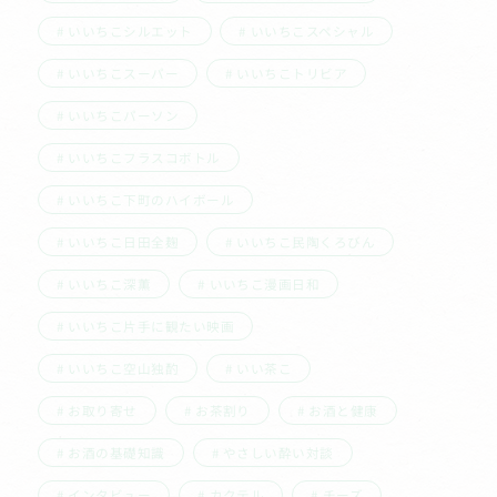
いいちこシルエット
いいちこスペシャル
いいちこスーパー
いいちこトリビア
いいちこパーソン
いいちこフラスコボトル
いいちこ下町のハイボール
いいちこ日田全麹
いいちこ民陶くろびん
いいちこ深薫
いいちこ漫画日和
いいちこ片手に観たい映画
いいちこ空山独酌
いい茶こ
お取り寄せ
お茶割り
お酒と健康
お酒の基礎知識
やさしい酔い対談
インタビュー
カクテル
チーズ