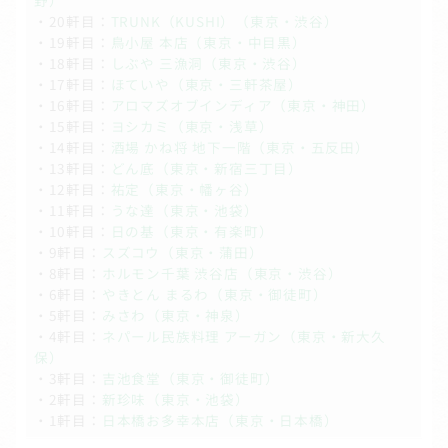
野）
・20軒目：
TRUNK（KUSHI）（東京・渋谷）
・19軒目：
鳥小屋 本店（東京・中目黒）
・18軒目：
しぶや 三漁洞（東京・渋谷）
・17軒目：
ほていや（東京・三軒茶屋）
・16軒目：
アロマズオブインディア（東京・神田）
・15軒目：
ヨシカミ（東京・浅草）
・14軒目：
酒場 かね将 地下一階（東京・五反田）
・13軒目：
どん底（東京・新宿三丁目）
・12軒目：
祐定（東京・幡ヶ谷）
・11軒目：
うな達（東京・池袋）
・10軒目：
日の基（東京・有楽町）
・9軒目：
スズコウ（東京・蒲田）
・8軒目：
ホルモン千葉 渋谷店（東京・渋谷）
・6軒目：
やきとん まるわ（東京・御徒町）
・5軒目：
みさわ（東京・神泉）
・4軒目：
ネパール民族料理 アーガン（東京・新大久
保）
・3軒目：
吉池食堂（東京・御徒町）
・2軒目：
新珍味（東京・池袋）
・1軒目：
日本橋お多幸本店（東京・日本橋）