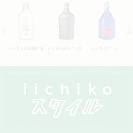
ー
いいちこシルエット
いいちこ深薫
いいちこ長期熟成貯
蔵酒