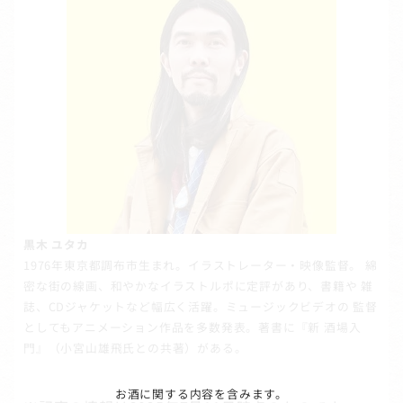
黒木 ユタカ
1976年東京都調布市生まれ。イラストレーター・映像監督。 綿
密な街の線画、和やかなイラストルポに定評があり、書籍や 雑
誌、CDジャケットなど幅広く活躍。ミュージックビデオの 監督
としてもアニメーション作品を多数発表。著書に『新 酒場入
門』（小宮山雄飛氏との共著）がある。
お酒に関する内容を含みます。