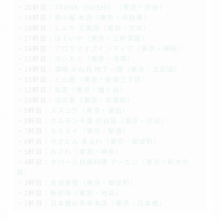
・20軒目：
TRUNK（KUSHI）（東京・渋谷）
・19軒目：
鳥小屋 本店（東京・中目黒）
・18軒目：
しぶや 三漁洞（東京・渋谷）
・17軒目：
ほていや（東京・三軒茶屋）
・16軒目：
アロマズオブインディア（東京・神田）
・15軒目：
ヨシカミ（東京・浅草）
・14軒目：
酒場 かね将 地下一階（東京・五反田）
・13軒目：
どん底（東京・新宿三丁目）
・12軒目：
祐定（東京・幡ヶ谷）
・10軒目：
日の基（東京・有楽町）
・9軒目：
スズコウ（東京・蒲田）
・8軒目：
ホルモン千葉 渋谷店（東京・渋谷）
・7軒目：
モモタイ（東京・新宿）
・6軒目：
やきとん まるわ（東京・御徒町）
・5軒目：
みさわ（東京・神泉）
・4軒目：
ネパール民族料理 アーガン（東京・新大久
保）
・3軒目：
吉池食堂（東京・御徒町）
・2軒目：
新珍味（東京・池袋）
・1軒目：
日本橋お多幸本店（東京・日本橋）