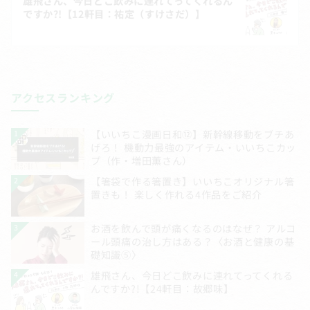
ゲ
雄飛さん、今日どこ飲みに連れてってくれるん
ですか?!【12軒目：祐定（すけさだ）】
ー
シ
ョ
ン
アクセスランキング