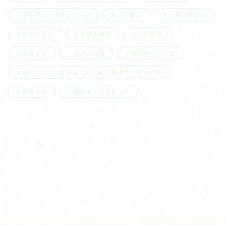
プレゼントキャンペーン
プロ直伝
レモンサワー
大分グルメ
小宮山雄飛
小川貞夫
山脇リコ
漬け込み酒
焼酎のつくり方
焼酎のオツな飲み方
社員激オシおつまみ
酒場メシ
開発者インタビュー