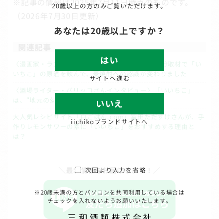
※記事の情報は2025年7月11日時点のものです。
20歳以上の方のみご覧いただけます。
（2026年7月30日更新）
あなたは20歳以上ですか？
関連記事
はい
〈漫画家・ラズウェル細木さんインタビュー〉大分取材で「い
いちこ」の原酒を飲んで、麦焼酎への認識が変わりました
サイトへ進む
〈酒場ライター・パリッコさんインタビュー〉「いいちこ」
は、“地元の幼馴染”みたいなお酒です
いいえ
大人気レシピサイト「白ごはん.com」冨田ただすけさんが、手
iichikoブランドサイトへ
作りレモンサワーの素に「いいちこ」をおすすめする理由と
は？
＼最新情報をお届けします！／
次回より入力を省略
※20歳未満の方とパソコンを共同利用している場合は
チェックを入れないようお願いいたします。