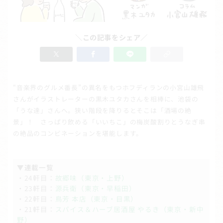
＼この記事をシェア／
“音楽界のグルメ番長”の異名をもつホフディランの小宮山雄飛
さんがイラストレーターの黒木ユタカさんを相棒に、池袋の
「うな達」さんへ。狭い階段を降りるとそこは「酒場の絶
景」！ さっぱり飲める「いいちこ」の梅炭酸割りとうなぎ串
の絶品のコンビネーションを堪能します。
▼連載一覧
・24軒目：
故郷味（東京・上野）
・23軒目：
源兵衛（東京・早稲田）
・22軒目：
鳥芳 本店（東京・目黒）
・21軒目：
スパイス＆ハーブ居酒屋 やるき（東京・新中
野）