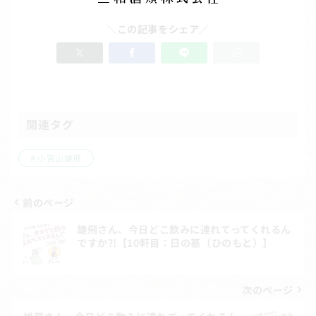
＼この記事をシェア／
関連タグ
小宮山雄飛
前のページ
投
雄飛さん、今日どこ飲みに連れてってくれるん
稿
ですか?!【10軒目：日の基（ひのもと）】
ナ
ビ
次のページ