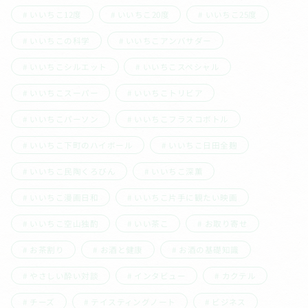
いいちこ12度
いいちこ20度
いいちこ25度
いいちこの科学
いいちこアンバサダー
いいちこシルエット
いいちこスペシャル
いいちこスーパー
いいちこトリビア
いいちこパーソン
いいちこフラスコボトル
いいちこ下町のハイボール
いいちこ日田全麹
いいちこ民陶くろびん
いいちこ深薫
いいちこ漫画日和
いいちこ片手に観たい映画
いいちこ空山独酌
いい茶こ
お取り寄せ
お茶割り
お酒と健康
お酒の基礎知識
やさしい酔い対談
インタビュー
カクテル
チーズ
テイスティングノート
ビジネス