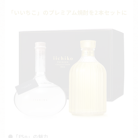
「いいちこ」のプレミアム焼酎を2本セットに
●「FSp」の魅力