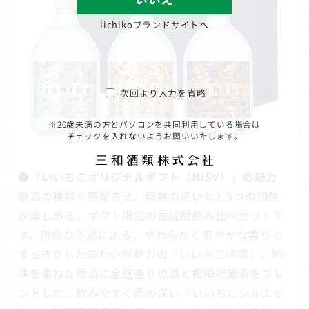
iichikoブランドサイトへ
次回より入力を省略
※20歳未満の方とパソコンを共同利用している場合は
チェックを入れないようお願いいたします。
●「いいちこオリジナルギフト（NISV）」の魅力
原酒の種類や蒸留方法、度数の違いなど3つの個性
が楽しめる、ギフト限定の麦焼酎飲み比べセットで
す。丹念なろ過による、やわらかく華やかな香りと
すっきりした味わいが魅力の『いいちこ清凛』、吟
味を重ねた原酒に全麹造り原酒と樫樽貯蔵酒をブレ
ンドした、飲みやすく奥の深い『いいちこシルエッ