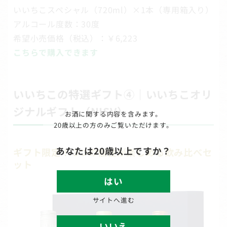
いいちこスペシャル（720ml）×1本（専用箱入り）
アルコール度数：30度
希望小売価格（税込）：￥6,223
こちらで購入できます
いいちこの特選ギフト④｜いいちこオリ
ジナルギフト（NISV）
お酒に関する内容を含みます。
20歳以上の方のみご覧いただけます。
あなたは20歳以上ですか？
ギフト限定！ 3つの個性が楽しめる飲み比べセ
ット
はい
サイトへ進む
いいえ