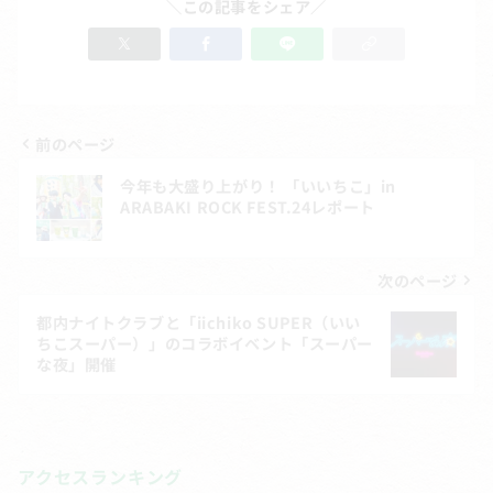
＼この記事をシェア／
前のページ
投
今年も大盛り上がり！ 「いいちこ」in
稿
ARABAKI ROCK FEST.24レポート
ナ
ビ
次のページ
ゲ
都内ナイトクラブと「iichiko SUPER（いい
ちこスーパー）」のコラボイベント「スーパー
ー
な夜」開催
シ
ョ
ン
アクセスランキング