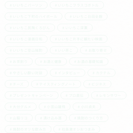
いいちこパーソン
いいちこフラスコボトル
いいちこ下町のハイボール
いいちこ日田全麹
いいちこ民陶くろびん
いいちこ深薫
いいちこ漫画日和
いいちこ片手に観たい映画
いいちこ空山独酌
いい茶こ
お取り寄せ
お茶割り
お酒と健康
お酒の基礎知識
やさしい酔い対談
インタビュー
カクテル
チーズ
テイスティングノート
ビジネス
プレゼントキャンペーン
プロ直伝
レモンサワー
大分グルメ
小宮山雄飛
小川貞夫
山脇リコ
漬け込み酒
焼酎のつくり方
焼酎のオツな飲み方
社員激オシおつまみ