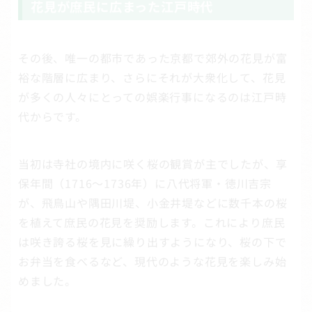
花見が庶民に広まった江戸時代
その後、唯一の都市であった京都で郊外の花見が富
裕な階層に広まり、さらにそれが大衆化して、花見
が多くの人々にとっての娯楽行事になるのは江戸時
代からです。
当初は寺社の境内に咲く桜の観賞が主でしたが、享
保年間（1716～1736年）に八代将軍・徳川吉宗
が、飛鳥山や隅田川堤、小金井堤などに数千本の桜
を植えて庶民の花見を奨励します。これにより庶民
は咲き誇る桜を見に繰り出すようになり、桜の下で
お弁当を食べるなど、現代のような花見を楽しみ始
めました。