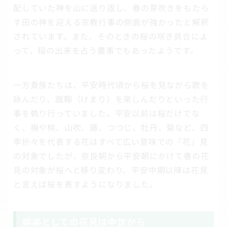
配していた神を山に送り返し、春の芽吹きをもたら
す田の神を迎える宗教行事の側面が強かったと解釈
されています。また、そのときの桜の咲き具合によ
って、稲の出来を占う農事でもあったようです。
一方貴族たちは、平安時代頃から桜を見ながら歌を
詠んだり、蹴鞠（けまり）を楽しんだりといった行
事を執り行っていました。平安以前は桜だけでな
く、梅や桃、山吹、藤、つつじ、牡丹、菊など、四
季折々を代表する花はすべて広い意味での「花」見
の対象でしたが、奈良朝から平安朝にかけて春の花
見の対象が桜へと移り変わり、平安中期以降は花見
と言えば桜を表すようになりました。
娯楽としての花見は中世から