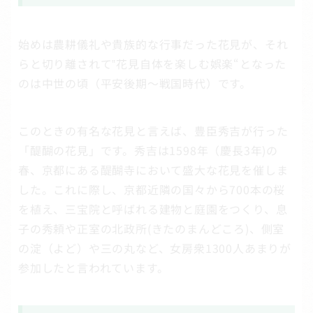
始めは農耕儀礼や貴族的な行事だった花見が、それ
らと切り離されて‟花見自体を楽しむ娯楽“となった
のは中世の頃（平安後期～戦国時代）です。
このときの有名な花見と言えば、豊臣秀吉が行った
「醍醐の花見」です。秀吉は1598年（慶長3年)の
春、京都にある醍醐寺において盛大な花見を催しま
した。これに際し、京都近隣の国々から700本の桜
を植え、三宝院と呼ばれる建物と庭園をつくり、息
子の秀頼や正室の北政所(きたのまんどころ)、側室
の淀（よど）や三の丸など、女房衆1300人あまりが
参加したと言われています。