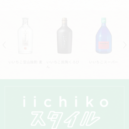
ー
いいちこシルエット
いいちこ深薫
いいちこ長期熟成貯
蔵酒