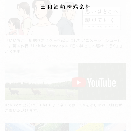
「いいちこ」駅貼りポスターを起点にしたアニメーションムービ
ー。第４作目「iichiko story ep.4『思いはどこへ駆けて行く』」
が公開中。
iichikoの公式YouTubeチャンネルでは、CMをはじめWEB動画が
ご覧いただけます。