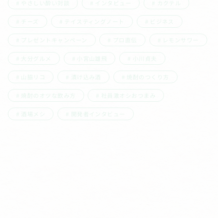
やさしい酔い対談
インタビュー
カクテル
チーズ
テイスティングノート
ビジネス
プレゼントキャンペーン
プロ直伝
レモンサワー
大分グルメ
小宮山雄飛
小川貞夫
山脇リコ
漬け込み酒
焼酎のつくり方
焼酎のオツな飲み方
社員激オシおつまみ
酒場メシ
開発者インタビュー