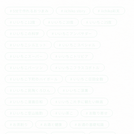
5分で作れるおつまみ
iichiko story
iichiko彩天
いいちこ12度
いいちこ20度
いいちこ25度
いいちこの科学
いいちこアンバサダー
いいちこシルエット
いいちこスペシャル
いいちこスーパー
いいちこトリビア
いいちこパーソン
いいちこフラスコボトル
いいちこ下町のハイボール
いいちこ日田全麹
いいちこ民陶くろびん
いいちこ深薫
いいちこ漫画日和
いいちこ片手に観たい映画
いいちこ空山独酌
いい茶こ
お取り寄せ
お茶割り
お酒と健康
お酒の基礎知識