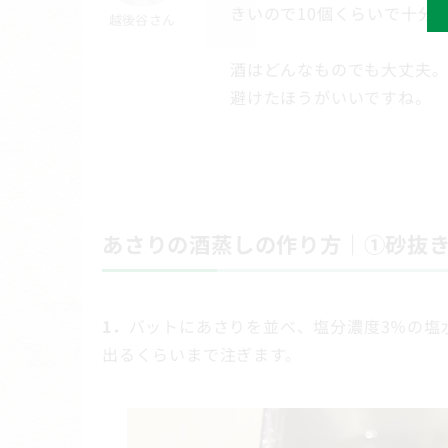
きいので10個くらいで十分
越後谷さん
酒はどんなものでも大丈夫。
避けたほうがいいですね。
あさりの酒蒸しの作り方｜①砂抜
1．
バットにあさりを並べ、塩分濃度3％の塩水
出るくらいまで注ぎます。