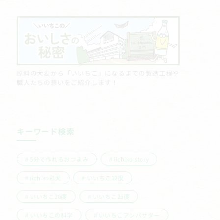
原料の大麦から「いいちこ」になるまでの製造工程や
職人たちの想いをご紹介します！
キーワード検索
5分で作れるおつまみ
iichiko story
iichiko彩天
いいちこ12度
いいちこ20度
いいちこ25度
いいちこの科学
いいちこアンバサダー