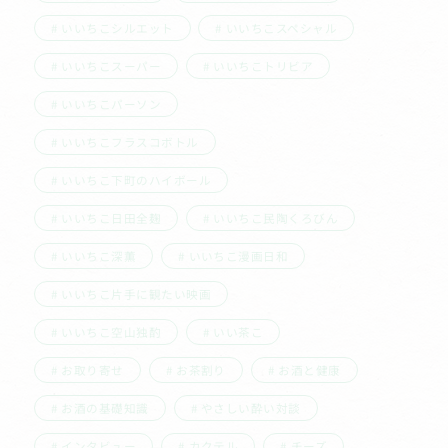
いいちこシルエット
いいちこスペシャル
いいちこスーパー
いいちこトリビア
いいちこパーソン
いいちこフラスコボトル
いいちこ下町のハイボール
いいちこ日田全麹
いいちこ民陶くろびん
いいちこ深薫
いいちこ漫画日和
いいちこ片手に観たい映画
いいちこ空山独酌
いい茶こ
お取り寄せ
お茶割り
お酒と健康
お酒の基礎知識
やさしい酔い対談
インタビュー
カクテル
チーズ