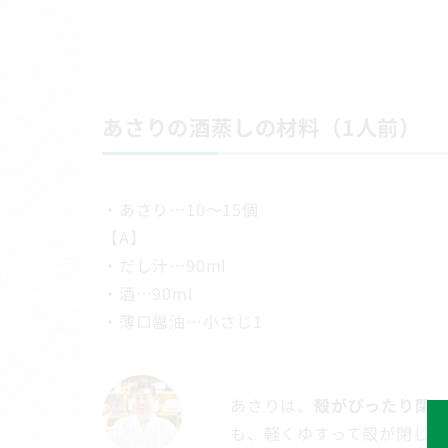
あさりの酒蒸しの材料（1人前）
・あさり…10～15個
【A】
・だし汁…90ml
・酒…90ml
・薄口醤油…小さじ1
あさりは、
殻がぴったり閉
も、軽くゆすって殻が閉じれ