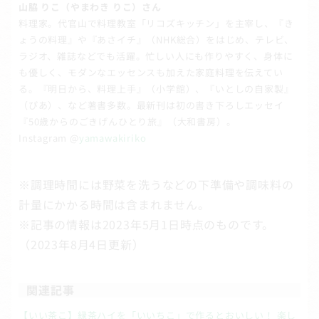
山脇 りこ（やまわき りこ）さん
料理家。代官山で料理教室「リコズキッチン」を主宰し、『き
ょうの料理』や『あさイチ』（NHK総合）をはじめ、テレビ、
ラジオ、雑誌などでも活躍。忙しい人にも作りやすく、身体に
も優しく、モダンなエッセンスも加えた家庭料理を伝えてい
る。『明日から、料理上手』（小学館）、『いとしの自家製』
（ぴあ）、など著書多数。最新刊は初の書き下ろしエッセイ
『50歳からのごきげんひとり旅』（大和書房）。
Instagram @
yamawakiriko
※調理時間には野菜を洗うなどの下準備や調味料の
計量にかかる時間は含まれません。
※記事の情報は2023年5月1日時点のものです。
（2023年8月4日更新）
関連記事
【いい茶こ】緑茶ハイを「いいちこ」で作るとおいしい！ 楽し