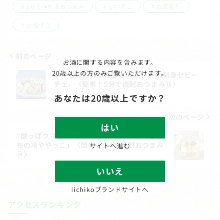
5分で作れるおつまみ
いい茶こ
お茶割り
山脇リコ
前のページ
お酒に関する内容を含みます。
投
20歳以上の方のみご覧いただけます。
いつもの刺身が異国の味に！ 「お刺身セビー
稿
チェ」〈簡単！5分で焼酎おつまみ㉒〉
あなたは20歳以上ですか？
ナ
ビ
次のページ
はい
ゲ
“酸っぱウマさ”がたまらない！ 「レモン塩昆
布の冷ややっこ」〈簡単！5分で焼酎おつまみ
サイトへ進む
ー
㉔〉
シ
いいえ
ョ
iichikoブランドサイトへ
ン
アクセスランキング