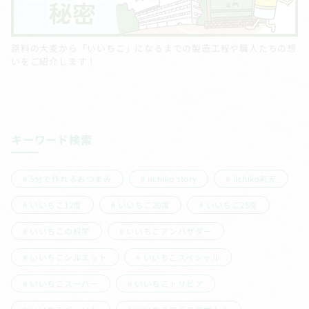
原料の大麦から「いいちこ」になるまでの製造工程や職人たちの想
いをご紹介します！
キーワード検索
5分で作れるおつまみ
iichiko story
iichiko彩天
いいちこ12度
いいちこ20度
いいちこ25度
いいちこの科学
いいちこアンバサダー
いいちこシルエット
いいちこスペシャル
いいちこスーパー
いいちこトリビア