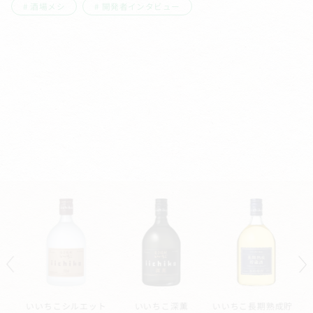
酒場メシ
開発者インタビュー
ー
いいちこシルエット
いいちこ深薫
いいちこ長期熟成貯