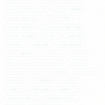
いいちこパーソン
いいちこフラスコボトル
いいちこ下町のハイボール
いいちこ日田全麹
いいちこ民陶くろびん
いいちこ深薫
いいちこ漫画日和
いいちこ片手に観たい映画
いいちこ空山独酌
いい茶こ
お取り寄せ
お茶割り
お酒と健康
お酒の基礎知識
やさしい酔い対談
インタビュー
カクテル
チーズ
テイスティングノート
ビジネス
プレゼントキャンペーン
プロ直伝
レモンサワー
大分グルメ
小宮山雄飛
小川貞夫
山脇リコ
漬け込み酒
焼酎のつくり方
焼酎のオツな飲み方
社員激オシおつまみ