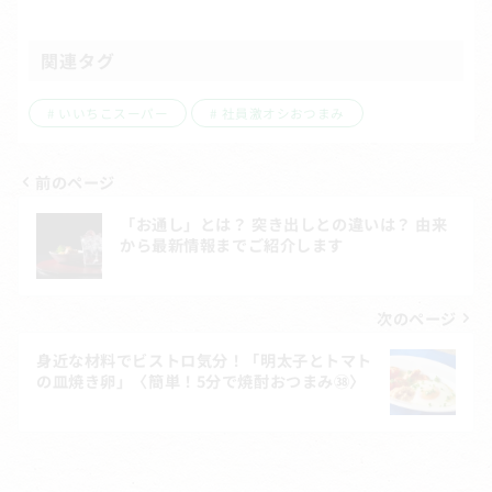
関連タグ
いいちこスーパー
社員激オシおつまみ
前のページ
投
「お通し」とは？ 突き出しとの違いは？ 由来
稿
から最新情報までご紹介します
ナ
ビ
次のページ
ゲ
身近な材料でビストロ気分！「明太子とトマト
の皿焼き卵」〈簡単！5分で焼酎おつまみ㊳〉
ー
シ
ョ