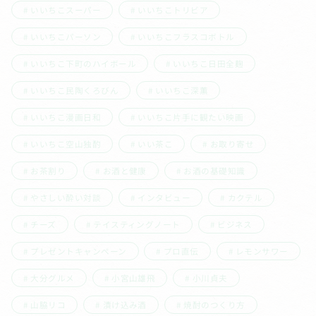
いいちこスーパー
いいちこトリビア
いいちこパーソン
いいちこフラスコボトル
いいちこ下町のハイボール
いいちこ日田全麹
いいちこ民陶くろびん
いいちこ深薫
いいちこ漫画日和
いいちこ片手に観たい映画
いいちこ空山独酌
いい茶こ
お取り寄せ
お茶割り
お酒と健康
お酒の基礎知識
やさしい酔い対談
インタビュー
カクテル
チーズ
テイスティングノート
ビジネス
プレゼントキャンペーン
プロ直伝
レモンサワー
大分グルメ
小宮山雄飛
小川貞夫
山脇リコ
漬け込み酒
焼酎のつくり方