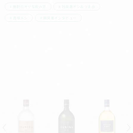
焼酎のオツな飲み方
社員激オシおつまみ
酒場メシ
開発者インタビュー