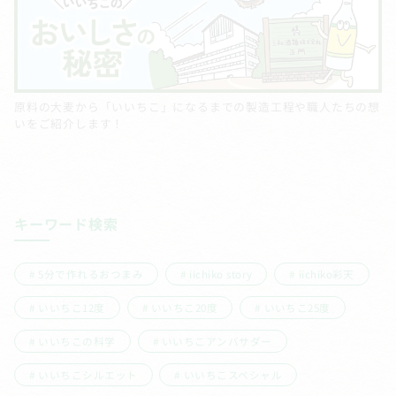
原料の大麦から「いいちこ」になるまでの製造工程や職人たちの想
いをご紹介します！
キーワード検索
5分で作れるおつまみ
iichiko story
iichiko彩天
いいちこ12度
いいちこ20度
いいちこ25度
いいちこの科学
いいちこアンバサダー
いいちこシルエット
いいちこスペシャル