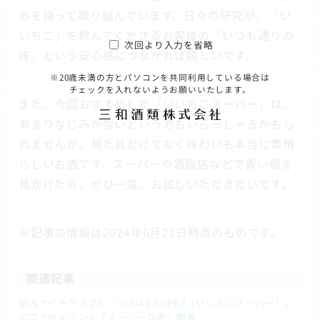
ちを持って取り組んでいます。日々の研究が、「い
いちこ」を飲んでくださるお客様の「いつも通りの
次回より入力を省略
味」という安心感につながれば嬉しいです。
※20歳未満の方とパソコンを共同利用している場合は
チェックを入れないようお願いいたします。
また、今回おすすめした「いいちこスーパー」は、
あまりなじみがないという方もいらっしゃるかもし
れませんが、見た目だけでなく味わいも本当に素晴
らしいお酒です。スーパーや酒販店などで青い瓶を
見かけたら、ぜひ一度、お試しいただきたいです。
※記事の情報は2024年6月21日時点のものです。
関連記事
都内ナイトクラブと「iichiko SUPER（いいちこスーパー）」
のコラボイベント「スーパーな夜」開催