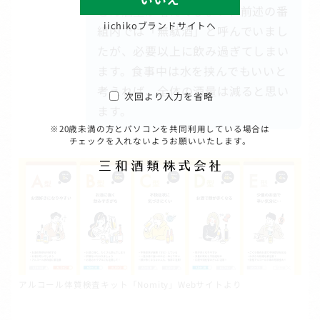
どん酒量が増えてしまい、前述の番
iichikoブランドサイトへ
組内では「無駄酒」と呼んでいまし
たが、必要以上に飲み過ぎてしまい
ます。食事中は水を挟んでもいいと
考えれば、全体の酒量は減ると思い
次回より入力を省略
ます。
※20歳未満の方とパソコンを共同利用している場合は
チェックを入れないようお願いいたします。
アルコール体質検査キット「Nomity」Webサイトより