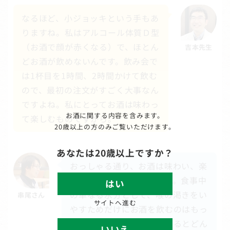
なるほど、小ジョッキという手もあ
りますね。私はアルコール体質Ｄ型
（お酒で顔が赤くなる）で、ほとん
吉本先生
どお酒が飲めないんです。飲み会で
は1杯目を1時間、2時間かけて飲む
ので、最初の注文がすごく大事なん
ですよね。私にとってお酒は味わっ
お酒に関する内容を含みます。
て楽しむものですから。
20歳以上の方のみご覧いただけます。
あなたは20歳以上ですか？
おっしゃる通り、お酒は味わい、楽
しむものだと私も思います。食事中
はい
の単なる水分として、喉の渇きをい
串尾さん
サイトへ進む
やすためだけにお酒を飲むのはもっ
たいないですよね。そうするとどん
いいえ