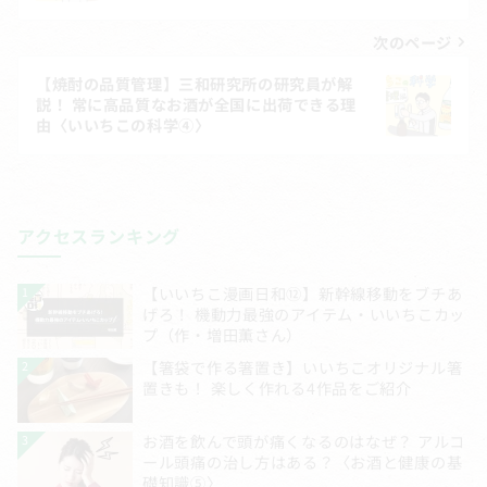
ナ
ビ
次のページ
ゲ
【焼酎の品質管理】三和研究所の研究員が解
説！ 常に高品質なお酒が全国に出荷できる理
ー
由〈いいちこの科学④〉
シ
ョ
ン
アクセスランキング