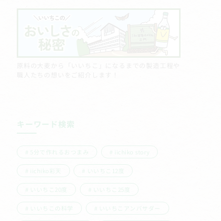
原料の大麦から「いいちこ」になるまでの製造工程や
職人たちの想いをご紹介します！
キーワード検索
5分で作れるおつまみ
iichiko story
iichiko彩天
いいちこ12度
いいちこ20度
いいちこ25度
いいちこの科学
いいちこアンバサダー