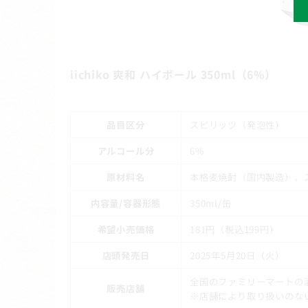
iichiko 爽和 ハイボール 350ml（6%）
品目区分
スピリッツ（発泡性）
アルコール分
6%
原材料名
本格麦焼酎（国内製造）、
内容量/容器形態
350ml/缶
希望小売価格
181円（税込199円）
店頭発売日
2025年5月20日（火）
全国のファミリーマート
販売店舗
※店舗により取り扱いのな