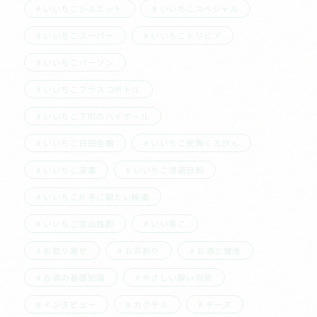
いいちこシルエット
いいちこスペシャル
いいちこスーパー
いいちこトリビア
いいちこパーソン
いいちこフラスコボトル
いいちこ下町のハイボール
いいちこ日田全麹
いいちこ民陶くろびん
いいちこ深薫
いいちこ漫画日和
いいちこ片手に観たい映画
いいちこ空山独酌
いい茶こ
お取り寄せ
お茶割り
お酒と健康
お酒の基礎知識
やさしい酔い対談
インタビュー
カクテル
チーズ