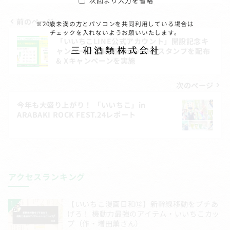
次回より入力を省略
前のページ
※20歳未満の方とパソコンを共同利用している場合は
投
チェックを入れないようお願いいたします。
「いいちこLINE公式アカウント」開設記念キ
稿
ャンペーン！ 期間限定のLINEスタンプを配布
& Xキャンペーンを実施
ナ
ビ
次のページ
ゲ
今年も大盛り上がり！ 「いいちこ」in
ARABAKI ROCK FEST.24レポート
ー
シ
ョ
ン
アクセスランキング