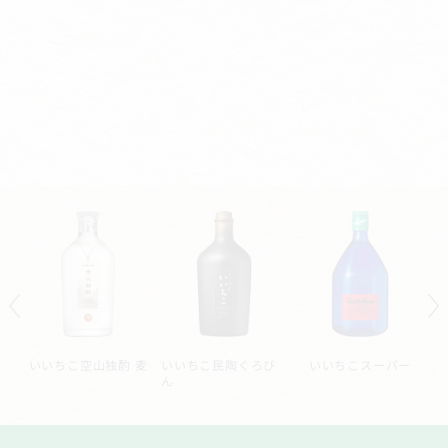
ー
いいちこシルエット
いいちこ深薫
いいちこ長期熟成貯
蔵酒