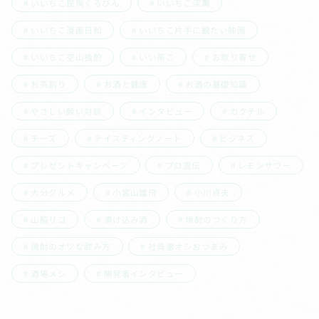
いいちこ民陶くろびん
いいちこ深薫
いいちこ漫画日和
いいちこ片手に観たい映画
いいちこ空山独酌
いい茶こ
お取り寄せ
お茶割り
お酒と健康
お酒の基礎知識
やさしい酔い対談
インタビュー
カクテル
チーズ
テイスティングノート
ビジネス
プレゼントキャンペーン
プロ直伝
レモンサワー
大分グルメ
小宮山雄飛
小川貞夫
山脇リコ
漬け込み酒
焼酎のつくり方
焼酎のオツな飲み方
社員激オシおつまみ
酒場メシ
開発者インタビュー