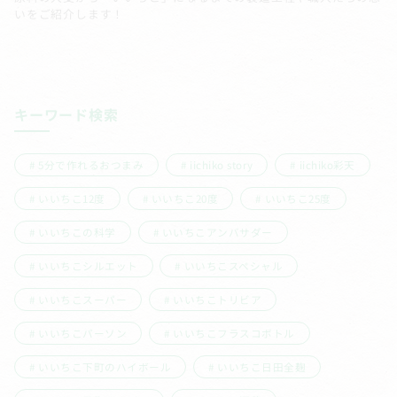
いをご紹介します！
キーワード検索
5分で作れるおつまみ
iichiko story
iichiko彩天
いいちこ12度
いいちこ20度
いいちこ25度
いいちこの科学
いいちこアンバサダー
いいちこシルエット
いいちこスペシャル
いいちこスーパー
いいちこトリビア
いいちこパーソン
いいちこフラスコボトル
いいちこ下町のハイボール
いいちこ日田全麹