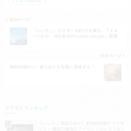
お酒の基礎知識
前のページ
投
「いいちこ」ポスターも約70点展示。「イメ
稿
ージの力 河北秀也のiichiko design」開催
ナ
ビ
次のページ
ゲ
焼酎の味わい、香りはどんな風に表現する？
ー
シ
ョ
ン
アクセスランキング