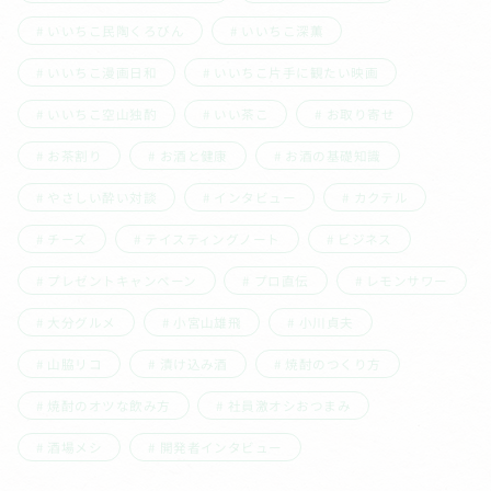
いいちこ民陶くろびん
いいちこ深薫
いいちこ漫画日和
いいちこ片手に観たい映画
いいちこ空山独酌
いい茶こ
お取り寄せ
お茶割り
お酒と健康
お酒の基礎知識
やさしい酔い対談
インタビュー
カクテル
チーズ
テイスティングノート
ビジネス
プレゼントキャンペーン
プロ直伝
レモンサワー
大分グルメ
小宮山雄飛
小川貞夫
山脇リコ
漬け込み酒
焼酎のつくり方
焼酎のオツな飲み方
社員激オシおつまみ
酒場メシ
開発者インタビュー