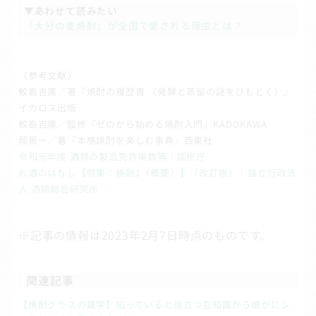
▼あわせて読みたい
「大分の麦焼酎」が全国で愛される理由とは？
〈参考文献〉
鮫島吉廣／著『焼酎の履歴書 （発酵と蒸留の謎をひもとく）』
イカロス出版
鮫島吉廣／監修『ゼロから始める焼酎入門』KADOKAWA
邸景一／著『本格焼酎を楽しむ事典』西東社
令和元年度 酒類の製造免許場数等｜国税庁
お酒のはなし【特集：焼酎1（概要）】（改訂版）｜独立行政法
人 酒類総合研究所
※記事の情報は2023年2月7日時点のものです。
関連記事
【焼酎グラスの雑学】知っていると役立つ豆知識から誰かにシ