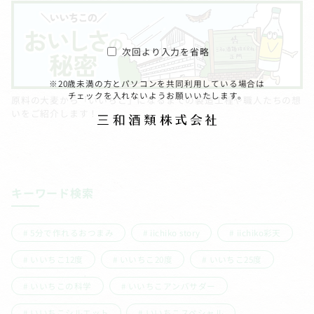
次回より入力を省略
※20歳未満の方とパソコンを共同利用している場合は
チェックを入れないようお願いいたします。
原料の大麦から「いいちこ」になるまでの製造工程や職人たちの想
いをご紹介します！
キーワード検索
5分で作れるおつまみ
iichiko story
iichiko彩天
いいちこ12度
いいちこ20度
いいちこ25度
いいちこの科学
いいちこアンバサダー
いいちこシルエット
いいちこスペシャル