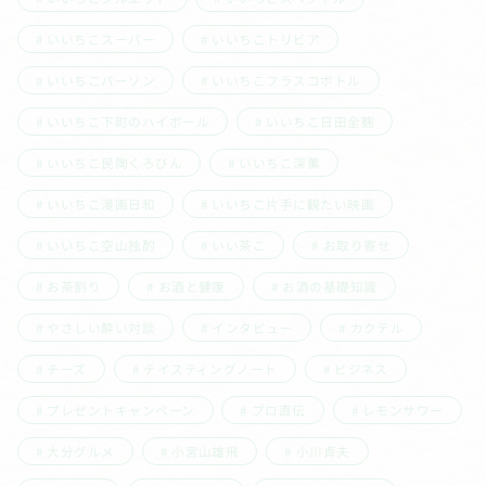
いいちこスーパー
いいちこトリビア
いいちこパーソン
いいちこフラスコボトル
いいちこ下町のハイボール
いいちこ日田全麹
いいちこ民陶くろびん
いいちこ深薫
いいちこ漫画日和
いいちこ片手に観たい映画
いいちこ空山独酌
いい茶こ
お取り寄せ
お茶割り
お酒と健康
お酒の基礎知識
やさしい酔い対談
インタビュー
カクテル
チーズ
テイスティングノート
ビジネス
プレゼントキャンペーン
プロ直伝
レモンサワー
大分グルメ
小宮山雄飛
小川貞夫