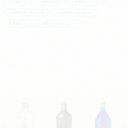
山脇リコ
漬け込み酒
焼酎のつくり方
焼酎のオツな飲み方
社員激オシおつまみ
酒場メシ
開発者インタビュー