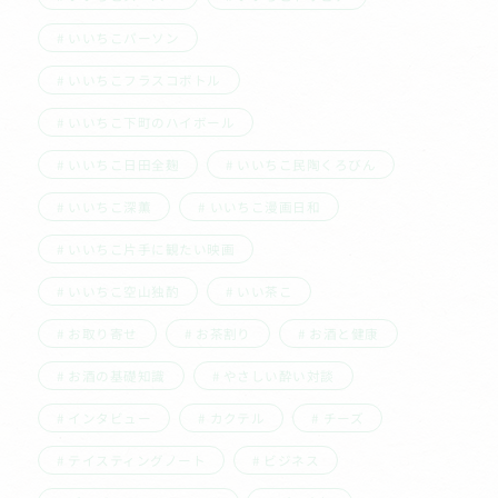
いいちこパーソン
いいちこフラスコボトル
いいちこ下町のハイボール
いいちこ日田全麹
いいちこ民陶くろびん
いいちこ深薫
いいちこ漫画日和
いいちこ片手に観たい映画
いいちこ空山独酌
いい茶こ
お取り寄せ
お茶割り
お酒と健康
お酒の基礎知識
やさしい酔い対談
インタビュー
カクテル
チーズ
テイスティングノート
ビジネス