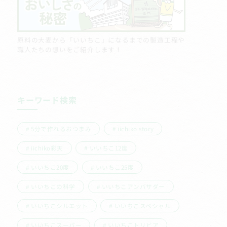
原料の大麦から「いいちこ」になるまでの製造工程や
職人たちの想いをご紹介します！
キーワード検索
5分で作れるおつまみ
iichiko story
iichiko彩天
いいちこ12度
いいちこ20度
いいちこ25度
いいちこの科学
いいちこアンバサダー
いいちこシルエット
いいちこスペシャル
いいちこスーパー
いいちこトリビア