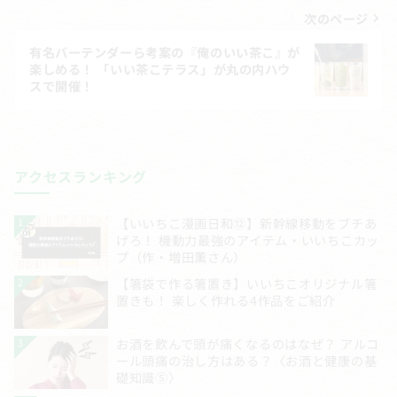
ビ
次のページ
ゲ
有名バーテンダーら考案の『俺のいい茶こ』が
楽しめる！ 「いい茶こテラス」が丸の内ハウ
ー
スで開催！
シ
ョ
ン
アクセスランキング