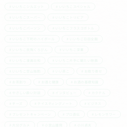
いいちこシルエット
いいちこスペシャル
いいちこスーパー
いいちこトリビア
いいちこパーソン
いいちこフラスコボトル
いいちこ下町のハイボール
いいちこ日田全麹
いいちこ民陶くろびん
いいちこ深薫
いいちこ漫画日和
いいちこ片手に観たい映画
いいちこ空山独酌
いい茶こ
お取り寄せ
お茶割り
お酒と健康
お酒の基礎知識
やさしい酔い対談
インタビュー
カクテル
チーズ
テイスティングノート
ビジネス
プレゼントキャンペーン
プロ直伝
レモンサワー
大分グルメ
小宮山雄飛
小川貞夫