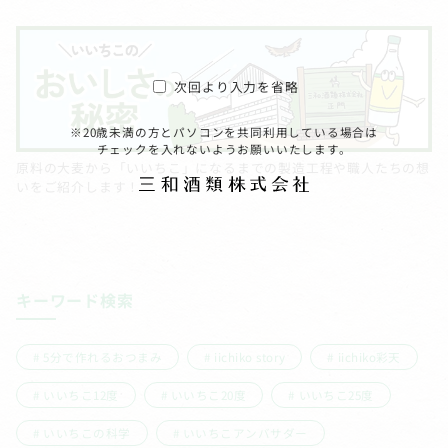
次回より入力を省略
※20歳未満の方とパソコンを共同利用している場合は
チェックを入れないようお願いいたします。
原料の大麦から「いいちこ」になるまでの製造工程や職人たちの想
いをご紹介します！
キーワード検索
5分で作れるおつまみ
iichiko story
iichiko彩天
いいちこ12度
いいちこ20度
いいちこ25度
いいちこの科学
いいちこアンバサダー