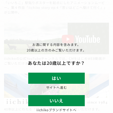
「いいちこ」駅貼りポスターを起点にしたアニメーションムービ
ー。第４作目「iichiko story ep.4『思いはどこへ駆けて行く』」
が公開中。
お酒に関する内容を含みます。
20歳以上の方のみご覧いただけます。
iichikoの公式YouTubeチャンネルでは、CMをはじめWEB動画が
あなたは20歳以上ですか？
ご覧いただけます。
はい
サイトへ進む
いいえ
40年以上にわたる「いいちこ」ポスターがご覧いただけます。
iichikoブランドサイトへ