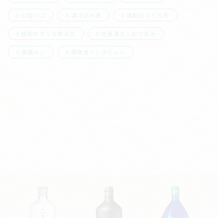
山脇リコ
漬け込み酒
焼酎のつくり方
焼酎のオツな飲み方
社員激オシおつまみ
酒場メシ
開発者インタビュー