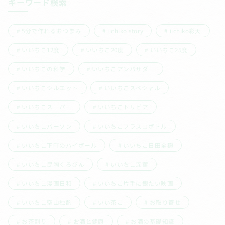
キーワード検索
5分で作れるおつまみ
iichiko story
iichiko彩天
いいちこ12度
いいちこ20度
いいちこ25度
いいちこの科学
いいちこアンバサダー
いいちこシルエット
いいちこスペシャル
いいちこスーパー
いいちこトリビア
いいちこパーソン
いいちこフラスコボトル
いいちこ下町のハイボール
いいちこ日田全麹
いいちこ民陶くろびん
いいちこ深薫
いいちこ漫画日和
いいちこ片手に観たい映画
いいちこ空山独酌
いい茶こ
お取り寄せ
お茶割り
お酒と健康
お酒の基礎知識