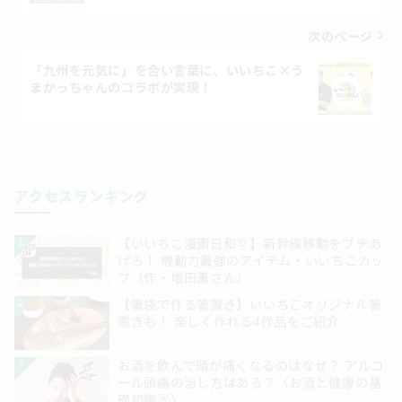
ナ
ビ
次のページ
ゲ
「九州を元気に」を合い言葉に、いいちこ×う
まかっちゃんのコラボが実現！
ー
シ
ョ
ン
アクセスランキング