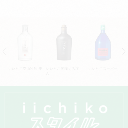
ー
いいちこシルエット
いいちこ深薫
いいちこ長期熟成貯
蔵酒