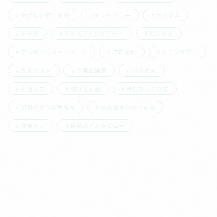
やさしい酔い対談
インタビュー
カクテル
チーズ
テイスティングノート
ビジネス
プレゼントキャンペーン
プロ直伝
レモンサワー
大分グルメ
小宮山雄飛
小川貞夫
山脇リコ
漬け込み酒
焼酎のつくり方
焼酎のオツな飲み方
社員激オシおつまみ
酒場メシ
開発者インタビュー