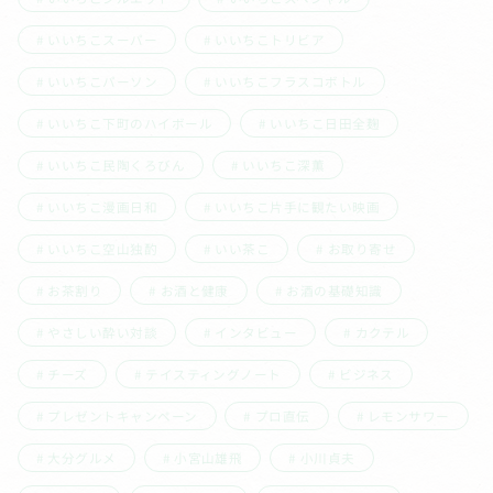
いいちこスーパー
いいちこトリビア
いいちこパーソン
いいちこフラスコボトル
いいちこ下町のハイボール
いいちこ日田全麹
いいちこ民陶くろびん
いいちこ深薫
いいちこ漫画日和
いいちこ片手に観たい映画
いいちこ空山独酌
いい茶こ
お取り寄せ
お茶割り
お酒と健康
お酒の基礎知識
やさしい酔い対談
インタビュー
カクテル
チーズ
テイスティングノート
ビジネス
プレゼントキャンペーン
プロ直伝
レモンサワー
大分グルメ
小宮山雄飛
小川貞夫