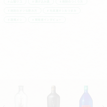
山脇リコ
漬け込み酒
焼酎のつくり方
焼酎のオツな飲み方
社員激オシおつまみ
酒場メシ
開発者インタビュー