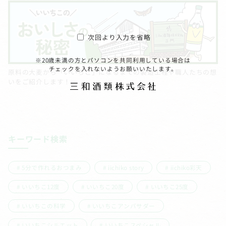
次回より入力を省略
※20歳未満の方とパソコンを共同利用している場合は
チェックを入れないようお願いいたします。
原料の大麦から「いいちこ」になるまでの製造工程や職人たちの想
いをご紹介します！
キーワード検索
5分で作れるおつまみ
iichiko story
iichiko彩天
いいちこ12度
いいちこ20度
いいちこ25度
いいちこの科学
いいちこアンバサダー
いいちこシルエット
いいちこスペシャル