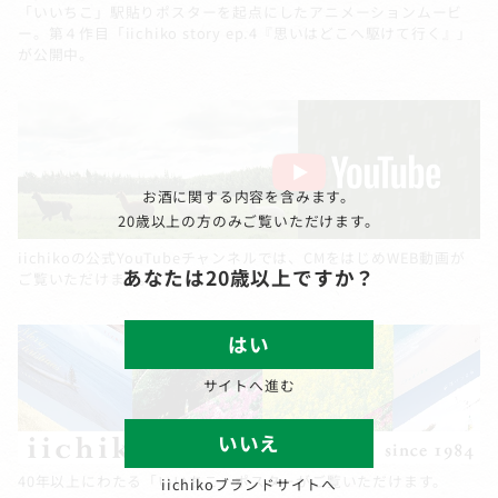
「いいちこ」駅貼りポスターを起点にしたアニメーションムービ
ー。第４作目「iichiko story ep.4『思いはどこへ駆けて行く』」
が公開中。
お酒に関する内容を含みます。
20歳以上の方のみご覧いただけます。
iichikoの公式YouTubeチャンネルでは、CMをはじめWEB動画が
あなたは20歳以上ですか？
ご覧いただけます。
はい
サイトへ進む
いいえ
40年以上にわたる「いいちこ」ポスターがご覧いただけます。
iichikoブランドサイトへ