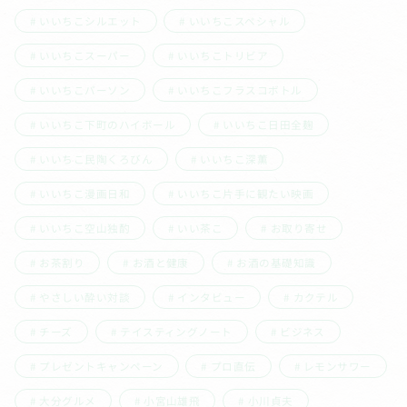
いいちこシルエット
いいちこスペシャル
いいちこスーパー
いいちこトリビア
いいちこパーソン
いいちこフラスコボトル
いいちこ下町のハイボール
いいちこ日田全麹
いいちこ民陶くろびん
いいちこ深薫
いいちこ漫画日和
いいちこ片手に観たい映画
いいちこ空山独酌
いい茶こ
お取り寄せ
お茶割り
お酒と健康
お酒の基礎知識
やさしい酔い対談
インタビュー
カクテル
チーズ
テイスティングノート
ビジネス
プレゼントキャンペーン
プロ直伝
レモンサワー
大分グルメ
小宮山雄飛
小川貞夫