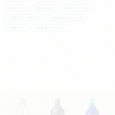
山脇リコ
漬け込み酒
焼酎のつくり方
焼酎のオツな飲み方
社員激オシおつまみ
酒場メシ
開発者インタビュー