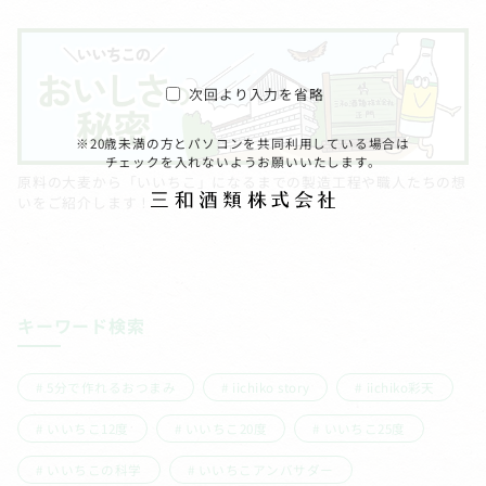
次回より入力を省略
※20歳未満の方とパソコンを共同利用している場合は
チェックを入れないようお願いいたします。
原料の大麦から「いいちこ」になるまでの製造工程や職人たちの想
いをご紹介します！
キーワード検索
5分で作れるおつまみ
iichiko story
iichiko彩天
いいちこ12度
いいちこ20度
いいちこ25度
いいちこの科学
いいちこアンバサダー