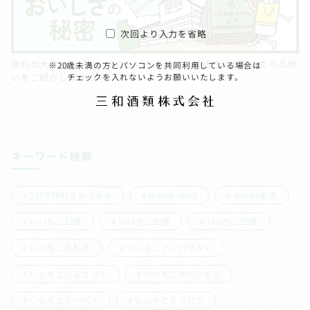
次回より入力を省略
原料の大麦から「いいちこ」になるまでの製造工程や職人たちの想
※20歳未満の方とパソコンを共同利用している場合は
いをご紹介します！
チェックを入れないようお願いいたします。
キーワード検索
5分で作れるおつまみ
iichiko story
iichiko彩天
いいちこ12度
いいちこ20度
いいちこ25度
いいちこの科学
いいちこアンバサダー
いいちこシルエット
いいちこスペシャル
いいちこスーパー
いいちこトリビア