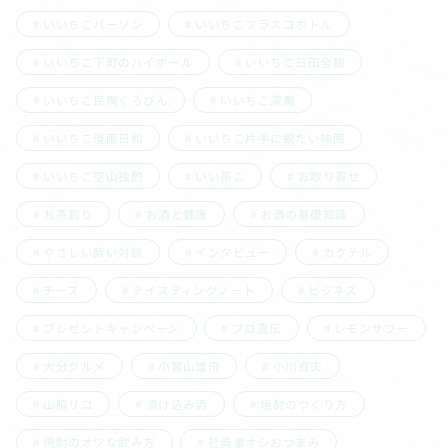
いいちこパーソン
いいちこフラスコボトル
いいちこ下町のハイボール
いいちこ日田全麹
いいちこ民陶くろびん
いいちこ深薫
いいちこ漫画日和
いいちこ片手に観たい映画
いいちこ空山独酌
いい茶こ
お取り寄せ
お茶割り
お酒と健康
お酒の基礎知識
やさしい酔い対談
インタビュー
カクテル
チーズ
テイスティングノート
ビジネス
プレゼントキャンペーン
プロ直伝
レモンサワー
大分グルメ
小宮山雄飛
小川貞夫
山脇リコ
漬け込み酒
焼酎のつくり方
焼酎のオツな飲み方
社員激オシおつまみ