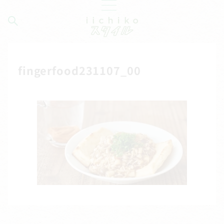
fingerfood231107_00