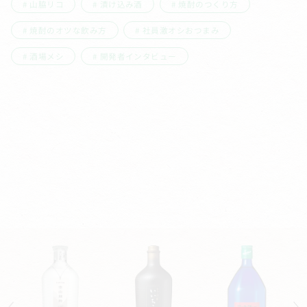
山脇リコ
漬け込み酒
焼酎のつくり方
焼酎のオツな飲み方
社員激オシおつまみ
酒場メシ
開発者インタビュー