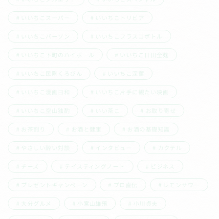
いいちこスーパー
いいちこトリビア
いいちこパーソン
いいちこフラスコボトル
いいちこ下町のハイボール
いいちこ日田全麹
いいちこ民陶くろびん
いいちこ深薫
いいちこ漫画日和
いいちこ片手に観たい映画
いいちこ空山独酌
いい茶こ
お取り寄せ
お茶割り
お酒と健康
お酒の基礎知識
やさしい酔い対談
インタビュー
カクテル
チーズ
テイスティングノート
ビジネス
プレゼントキャンペーン
プロ直伝
レモンサワー
大分グルメ
小宮山雄飛
小川貞夫