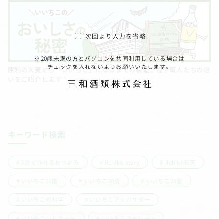
次回より入力を省略
※20歳未満の方とパソコンを共同利用している場合は
チェックを入れないようお願いいたします。
原料の大麦から「いいちこ」になるまでの製造工程や職人たちの想
いをご紹介します！
キーワード検索
5分で作れるおつまみ
iichiko story
iichiko彩天
いいちこ12度
いいちこ20度
いいちこ25度
いいちこの科学
いいちこアンバサダー
いいちこシルエット
いいちこスペシャル