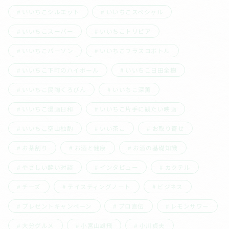
いいちこシルエット
いいちこスペシャル
いいちこスーパー
いいちこトリビア
いいちこパーソン
いいちこフラスコボトル
いいちこ下町のハイボール
いいちこ日田全麹
いいちこ民陶くろびん
いいちこ深薫
いいちこ漫画日和
いいちこ片手に観たい映画
いいちこ空山独酌
いい茶こ
お取り寄せ
お茶割り
お酒と健康
お酒の基礎知識
やさしい酔い対談
インタビュー
カクテル
チーズ
テイスティングノート
ビジネス
プレゼントキャンペーン
プロ直伝
レモンサワー
大分グルメ
小宮山雄飛
小川貞夫