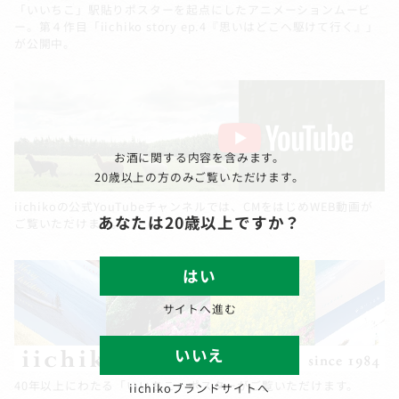
「いいちこ」駅貼りポスターを起点にしたアニメーションムービ
ー。第４作目「iichiko story ep.4『思いはどこへ駆けて行く』」
が公開中。
お酒に関する内容を含みます。
20歳以上の方のみご覧いただけます。
iichikoの公式YouTubeチャンネルでは、CMをはじめWEB動画が
あなたは20歳以上ですか？
ご覧いただけます。
はい
サイトへ進む
いいえ
40年以上にわたる「いいちこ」ポスターがご覧いただけます。
iichikoブランドサイトへ