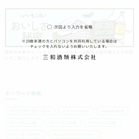
次回より入力を省略
※20歳未満の方とパソコンを共同利用している場合は
チェックを入れないようお願いいたします。
原料の大麦から「いいちこ」になるまでの製造工程や職人たちの想
いをご紹介します！
キーワード検索
5分で作れるおつまみ
iichiko story
iichiko彩天
いいちこ12度
いいちこ20度
いいちこ25度
いいちこの科学
いいちこアンバサダー