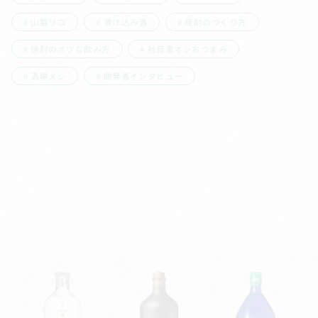
山脇リコ
漬け込み酒
焼酎のつくり方
焼酎のオツな飲み方
社員激オシおつまみ
酒場メシ
開発者インタビュー