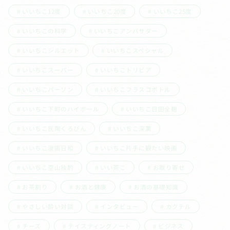
いいちこ12度
いいちこ20度
いいちこ25度
いいちこの科学
いいちこアンバサダー
いいちこシルエット
いいちこスペシャル
いいちこスーパー
いいちこトリビア
いいちこパーソン
いいちこフラスコボトル
いいちこ下町のハイボール
いいちこ日田全麹
いいちこ民陶くろびん
いいちこ深薫
いいちこ漫画日和
いいちこ片手に観たい映画
いいちこ空山独酌
いい茶こ
お取り寄せ
お茶割り
お酒と健康
お酒の基礎知識
やさしい酔い対談
インタビュー
カクテル
チーズ
テイスティングノート
ビジネス