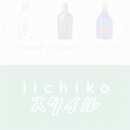
ル
いいちこ空山独酌 麦
いいちこ民陶くろび
いいちこスーパー
ん