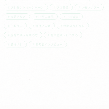
プレゼントキャンペーン
プロ直伝
レモンサワー
大分グルメ
小宮山雄飛
小川貞夫
山脇リコ
漬け込み酒
焼酎のつくり方
焼酎のオツな飲み方
社員激オシおつまみ
酒場メシ
開発者インタビュー