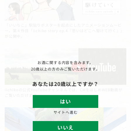
「いいちこ」駅貼りポスターを起点にしたアニメーションムービ
ー。第４作目「iichiko story ep.4『思いはどこへ駆けて行く』」
が公開中。
お酒に関する内容を含みます。
20歳以上の方のみご覧いただけます。
あなたは20歳以上ですか？
iichikoの公式YouTubeチャンネルでは、CMをはじめWEB動画が
ご覧いただけます。
はい
サイトへ進む
いいえ