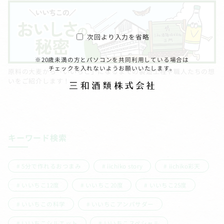
次回より入力を省略
※20歳未満の方とパソコンを共同利用している場合は
チェックを入れないようお願いいたします。
原料の大麦から「いいちこ」になるまでの製造工程や職人たちの想
いをご紹介します！
キーワード検索
5分で作れるおつまみ
iichiko story
iichiko彩天
いいちこ12度
いいちこ20度
いいちこ25度
いいちこの科学
いいちこアンバサダー
いいちこシルエット
いいちこスペシャル