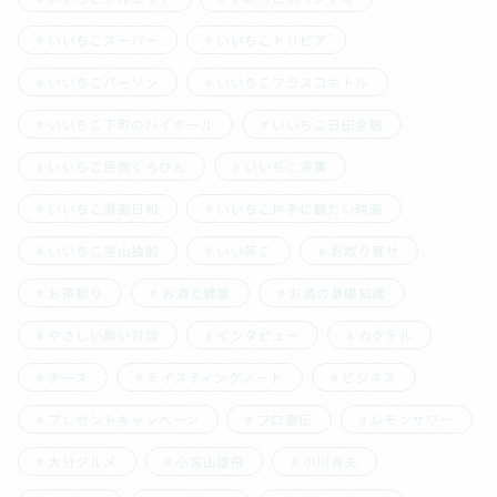
いいちこスーパー
いいちこトリビア
いいちこパーソン
いいちこフラスコボトル
いいちこ下町のハイボール
いいちこ日田全麹
いいちこ民陶くろびん
いいちこ深薫
いいちこ漫画日和
いいちこ片手に観たい映画
いいちこ空山独酌
いい茶こ
お取り寄せ
お茶割り
お酒と健康
お酒の基礎知識
やさしい酔い対談
インタビュー
カクテル
チーズ
テイスティングノート
ビジネス
プレゼントキャンペーン
プロ直伝
レモンサワー
大分グルメ
小宮山雄飛
小川貞夫