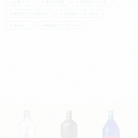
山脇リコ
漬け込み酒
焼酎のつくり方
焼酎のオツな飲み方
社員激オシおつまみ
酒場メシ
開発者インタビュー