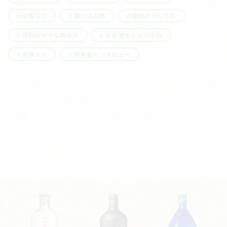
山脇リコ
漬け込み酒
焼酎のつくり方
焼酎のオツな飲み方
社員激オシおつまみ
酒場メシ
開発者インタビュー