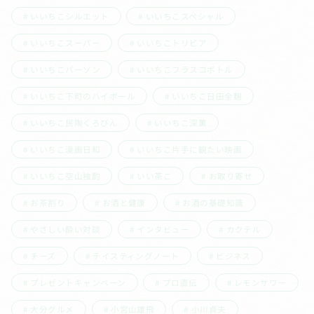
いいちこシルエット
いいちこスペシャル
いいちこスーパー
いいちこトリビア
いいちこパーソン
いいちこフラスコボトル
いいちこ下町のハイボール
いいちこ日田全麹
いいちこ民陶くろびん
いいちこ深薫
いいちこ漫画日和
いいちこ片手に観たい映画
いいちこ空山独酌
いい茶こ
お取り寄せ
お茶割り
お酒と健康
お酒の基礎知識
やさしい酔い対談
インタビュー
カクテル
チーズ
テイスティングノート
ビジネス
プレゼントキャンペーン
プロ直伝
レモンサワー
大分グルメ
小宮山雄飛
小川貞夫