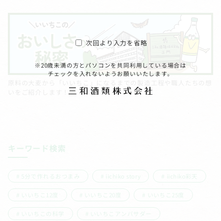
次回より入力を省略
※20歳未満の方とパソコンを共同利用している場合は
チェックを入れないようお願いいたします。
原料の大麦から「いいちこ」になるまでの製造工程や職人たちの想
いをご紹介します！
キーワード検索
5分で作れるおつまみ
iichiko story
iichiko彩天
いいちこ12度
いいちこ20度
いいちこ25度
いいちこの科学
いいちこアンバサダー