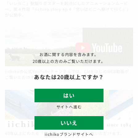
「いいちこ」駅貼りポスターを起点にしたアニメーションムービ
ー。第４作目「iichiko story ep.4『思いはどこへ駆けて行く』」
が公開中。
お酒に関する内容を含みます。
20歳以上の方のみご覧いただけます。
iichikoの公式YouTubeチャンネルでは、CMをはじめWEB動画が
あなたは20歳以上ですか？
ご覧いただけます。
はい
サイトへ進む
いいえ
40年以上にわたる「いいちこ」ポスターがご覧いただけます。
iichikoブランドサイトへ