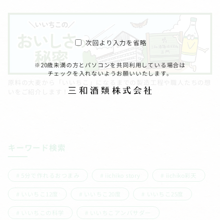
次回より入力を省略
※20歳未満の方とパソコンを共同利用している場合は
チェックを入れないようお願いいたします。
原料の大麦から「いいちこ」になるまでの製造工程や職人たちの想
いをご紹介します！
キーワード検索
5分で作れるおつまみ
iichiko story
iichiko彩天
いいちこ12度
いいちこ20度
いいちこ25度
いいちこの科学
いいちこアンバサダー