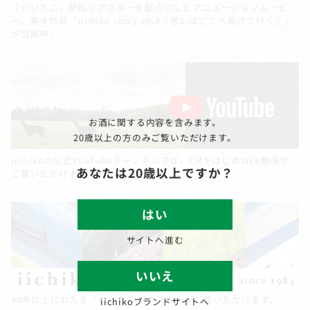
「いいちこ」駅貼りポスターを起点にしたアニメーションムービ
ー。第４作目「iichiko story ep.4『思いはどこへ駆けて行く』」
が公開中。
お酒に関する内容を含みます。
20歳以上の方のみご覧いただけます。
iichikoの公式YouTubeチャンネルでは、CMをはじめWEB動画が
あなたは20歳以上ですか？
ご覧いただけます。
はい
サイトへ進む
いいえ
40年以上にわたる「いいちこ」ポスターがご覧いただけます。
iichikoブランドサイトへ