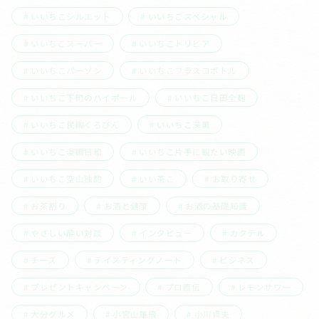
いいちこシルエット
いいちこスペシャル
いいちこスーパー
いいちこトリビア
いいちこパーソン
いいちこフラスコボトル
いいちこ下町のハイボール
いいちこ日田全麹
いいちこ民陶くろびん
いいちこ深薫
いいちこ漫画日和
いいちこ片手に観たい映画
いいちこ空山独酌
いい茶こ
お取り寄せ
お茶割り
お酒と健康
お酒の基礎知識
やさしい酔い対談
インタビュー
カクテル
チーズ
テイスティングノート
ビジネス
プレゼントキャンペーン
プロ直伝
レモンサワー
大分グルメ
小宮山雄飛
小川貞夫