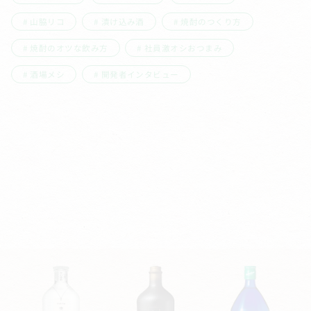
山脇リコ
漬け込み酒
焼酎のつくり方
焼酎のオツな飲み方
社員激オシおつまみ
酒場メシ
開発者インタビュー