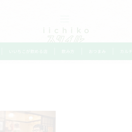
いいちこが飲める店
飲み方
おつまみ
カル