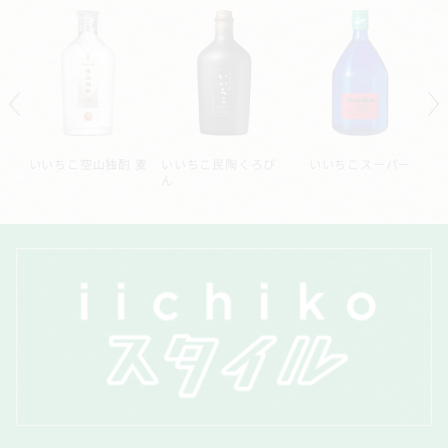
ル
いいちこ空山独酌 麦
いいちこ民陶くろび
いいちこスーパー
ん