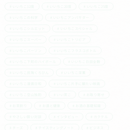
いいちこ12度
いいちこ20度
いいちこ25度
いいちこの科学
いいちこアンバサダー
いいちこシルエット
いいちこスペシャル
いいちこスーパー
いいちこトリビア
いいちこパーソン
いいちこフラスコボトル
いいちこ下町のハイボール
いいちこ日田全麹
いいちこ民陶くろびん
いいちこ深薫
いいちこ漫画日和
いいちこ片手に観たい映画
いいちこ空山独酌
いい茶こ
お取り寄せ
お茶割り
お酒と健康
お酒の基礎知識
やさしい酔い対談
インタビュー
カクテル
チーズ
テイスティングノート
ビジネス