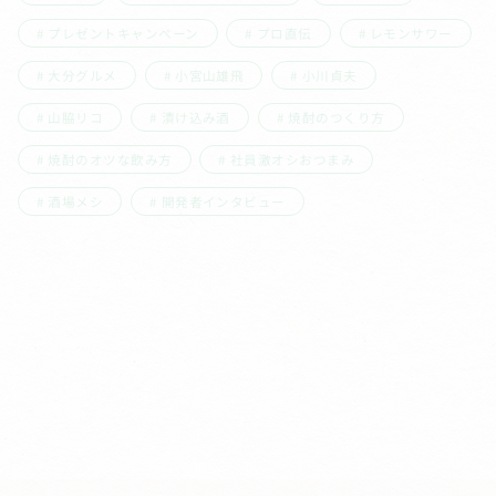
プレゼントキャンペーン
プロ直伝
レモンサワー
大分グルメ
小宮山雄飛
小川貞夫
山脇リコ
漬け込み酒
焼酎のつくり方
焼酎のオツな飲み方
社員激オシおつまみ
酒場メシ
開発者インタビュー