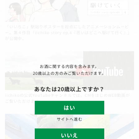
「いいちこ」駅貼りポスターを起点にしたアニメーションムービ
ー。第４作目「iichiko story ep.4『思いはどこへ駆けて行く』」
が公開中。
お酒に関する内容を含みます。
20歳以上の方のみご覧いただけます。
あなたは20歳以上ですか？
iichikoの公式YouTubeチャンネルでは、CMをはじめWEB動画が
ご覧いただけます。
はい
サイトへ進む
いいえ