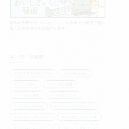
原料の大麦から「いいちこ」になるまでの製造工程や
職人たちの想いをご紹介します！
キーワード検索
5分で作れるおつまみ
iichiko story
iichiko彩天
いいちこ12度
いいちこ20度
いいちこ25度
いいちこの科学
いいちこアンバサダー
いいちこシルエット
いいちこスペシャル
いいちこスーパー
いいちこトリビア