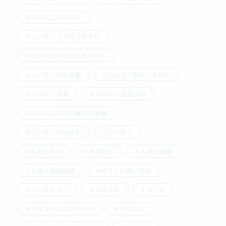
いいちこパーソン
いいちこフラスコボトル
いいちこ下町のハイボール
いいちこ日田全麹
いいちこ民陶くろびん
いいちこ深薫
いいちこ漫画日和
いいちこ片手に観たい映画
いいちこ空山独酌
いい茶こ
お取り寄せ
お茶割り
お酒と健康
お酒の基礎知識
やさしい酔い対談
インタビュー
カクテル
チーズ
テイスティングノート
ビジネス