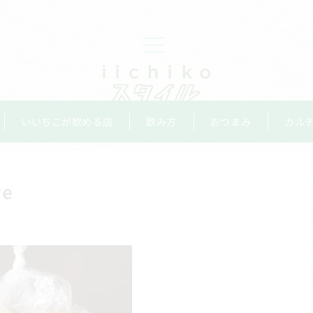
いいちこが飲める店
飲み方
おつまみ
カル
re