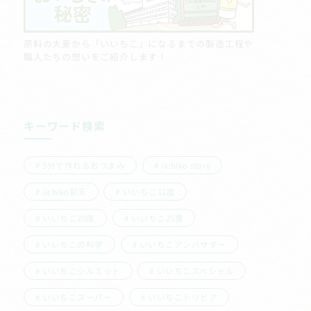
原料の大麦から「いいちこ」になるまでの製造工程や
職人たちの想いをご紹介します！
キーワード検索
5分で作れるおつまみ
iichiko story
iichiko彩天
いいちこ12度
いいちこ20度
いいちこ25度
いいちこの科学
いいちこアンバサダー
いいちこシルエット
いいちこスペシャル
いいちこスーパー
いいちこトリビア