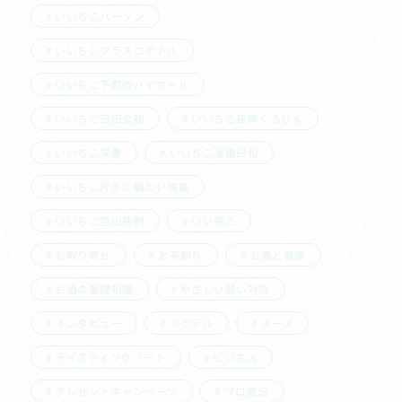
いいちこパーソン
いいちこフラスコボトル
いいちこ下町のハイボール
いいちこ日田全麹
いいちこ民陶くろびん
いいちこ深薫
いいちこ漫画日和
いいちこ片手に観たい映画
いいちこ空山独酌
いい茶こ
お取り寄せ
お茶割り
お酒と健康
お酒の基礎知識
やさしい酔い対談
インタビュー
カクテル
チーズ
テイスティングノート
ビジネス
プレゼントキャンペーン
プロ直伝