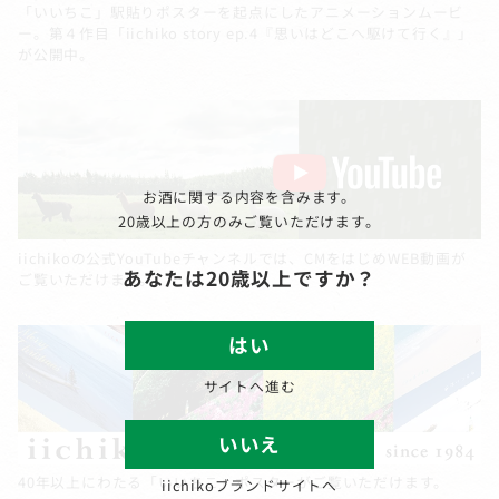
「いいちこ」駅貼りポスターを起点にしたアニメーションムービ
ー。第４作目「iichiko story ep.4『思いはどこへ駆けて行く』」
が公開中。
お酒に関する内容を含みます。
20歳以上の方のみご覧いただけます。
iichikoの公式YouTubeチャンネルでは、CMをはじめWEB動画が
あなたは20歳以上ですか？
ご覧いただけます。
はい
サイトへ進む
いいえ
40年以上にわたる「いいちこ」ポスターがご覧いただけます。
iichikoブランドサイトへ