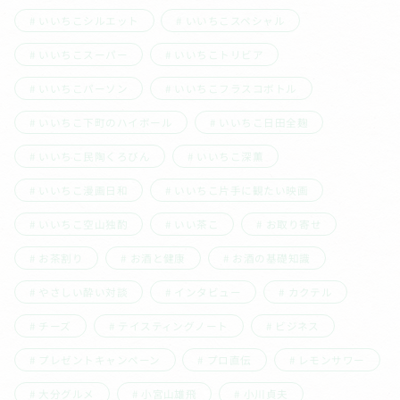
いいちこシルエット
いいちこスペシャル
いいちこスーパー
いいちこトリビア
いいちこパーソン
いいちこフラスコボトル
いいちこ下町のハイボール
いいちこ日田全麹
いいちこ民陶くろびん
いいちこ深薫
いいちこ漫画日和
いいちこ片手に観たい映画
いいちこ空山独酌
いい茶こ
お取り寄せ
お茶割り
お酒と健康
お酒の基礎知識
やさしい酔い対談
インタビュー
カクテル
チーズ
テイスティングノート
ビジネス
プレゼントキャンペーン
プロ直伝
レモンサワー
大分グルメ
小宮山雄飛
小川貞夫