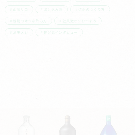
山脇リコ
漬け込み酒
焼酎のつくり方
焼酎のオツな飲み方
社員激オシおつまみ
酒場メシ
開発者インタビュー