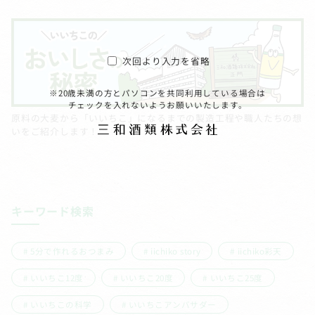
次回より入力を省略
※20歳未満の方とパソコンを共同利用している場合は
チェックを入れないようお願いいたします。
原料の大麦から「いいちこ」になるまでの製造工程や職人たちの想
いをご紹介します！
キーワード検索
5分で作れるおつまみ
iichiko story
iichiko彩天
いいちこ12度
いいちこ20度
いいちこ25度
いいちこの科学
いいちこアンバサダー