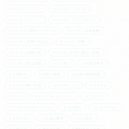
いいちこスーパー
いいちこトリビア
いいちこパーソン
いいちこフラスコボトル
いいちこ下町のハイボール
いいちこ日田全麹
いいちこ民陶くろびん
いいちこ深薫
いいちこ漫画日和
いいちこ片手に観たい映画
いいちこ空山独酌
いい茶こ
お取り寄せ
お茶割り
お酒と健康
お酒の基礎知識
やさしい酔い対談
インタビュー
カクテル
チーズ
テイスティングノート
ビジネス
プレゼントキャンペーン
プロ直伝
レモンサワー
大分グルメ
小宮山雄飛
小川貞夫