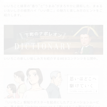
いいちこと緑茶の“香り”と“うまみ”がまろやかに調和した、まぁる
いおいしさの緑茶ハイ「いい茶こ」の魅力と楽しみ方のヒントをご
紹介します。
いいちこの新しい愉しみ方を紹介するWEBコンテンツを公開中。
「いいちこ」駅貼りポスターを起点にしたアニメーションムービ
ー。第４作目「iichiko story ep.4『思いはどこへ駆けて行く』」