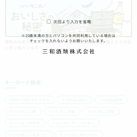
次回より入力を省略
※20歳未満の方とパソコンを共同利用している場合は
チェックを入れないようお願いいたします。
原料の大麦から「いいちこ」になるまでの製造工程や職人たちの想
いをご紹介します！
キーワード検索
5分で作れるおつまみ
iichiko story
iichiko彩天
いいちこ12度
いいちこ20度
いいちこ25度
いいちこの科学
いいちこアンバサダー
いいちこシルエット
いいちこスペシャル