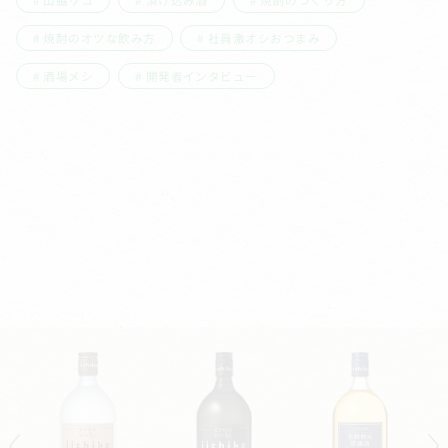
山脇リコ
漬け込み酒
焼酎のつくり方
焼酎のオツな飲み方
社員激オシおつまみ
酒場メシ
開発者インタビュー