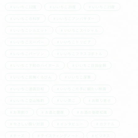
いいちこ12度
いいちこ20度
いいちこ25度
いいちこの科学
いいちこアンバサダー
いいちこシルエット
いいちこスペシャル
いいちこスーパー
いいちこトリビア
いいちこパーソン
いいちこフラスコボトル
いいちこ下町のハイボール
いいちこ日田全麹
いいちこ民陶くろびん
いいちこ深薫
いいちこ漫画日和
いいちこ片手に観たい映画
いいちこ空山独酌
いい茶こ
お取り寄せ
お茶割り
お酒と健康
お酒の基礎知識
やさしい酔い対談
インタビュー
カクテル
チーズ
テイスティングノート
ビジネス