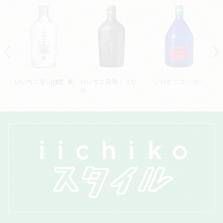
ル
いいちこ空山独酌 麦
いいちこ民陶くろび
いいちこスーパー
ん