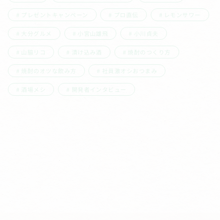
プレゼントキャンペーン
プロ直伝
レモンサワー
大分グルメ
小宮山雄飛
小川貞夫
山脇リコ
漬け込み酒
焼酎のつくり方
焼酎のオツな飲み方
社員激オシおつまみ
酒場メシ
開発者インタビュー